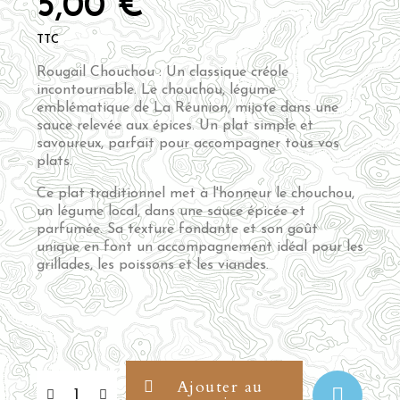
5,00 €
TTC
Rougail Chouchou : Un classique créole
incontournable. Le chouchou, légume
emblématique de La Réunion, mijote dans une
sauce relevée aux épices. Un plat simple et
savoureux, parfait pour accompagner tous vos
plats.
Ce plat traditionnel met à l'honneur le chouchou,
un légume local, dans une sauce épicée et
parfumée. Sa texture fondante et son goût
unique en font un accompagnement idéal pour les
grillades, les poissons et les viandes.
Ajouter au