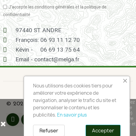
J'accepte les conditions générales et la politique de
confidentialité
97440 ST ANDRE
François: 06 93 11 12 70
Kévin -
06 69 13 75 64
Email - contact@melga.fr
Nous utilisons des cookies tiers pour
améliorer votre expérience de
navigation, analyser le trafic du site et
En poursuivant votre navigation sur ce site, vous devez
© 2024 - Tous droits réservés à Melga
personnaliser le contenu et les
accepter l’utilisation et l'écriture de Cookies sur votre
appareil connecté. Ces Cookies (petits fichiers texte)
publicités.
En savoir plus
permettent de suivre votre navigation, actualiser votre
panier, vous reconnaitre lors de votre prochaine visite et
sécuriser votre connexion. Pour en savoir plus et
Refuser
Accepter
paramétrer les traceurs: http://www.cnil.fr/vos-