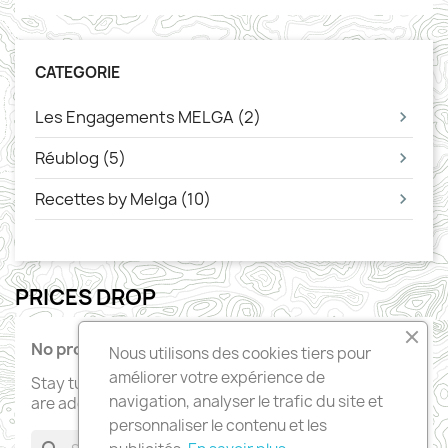
CATEGORIE
Les Engagements MELGA (2)
Réublog (5)
Recettes by Melga (10)
PRICES DROP
No products available yet
Nous utilisons des cookies tiers pour
améliorer votre expérience de
Stay tuned! More products will be shown here as they
navigation, analyser le trafic du site et
are added.
personnaliser le contenu et les