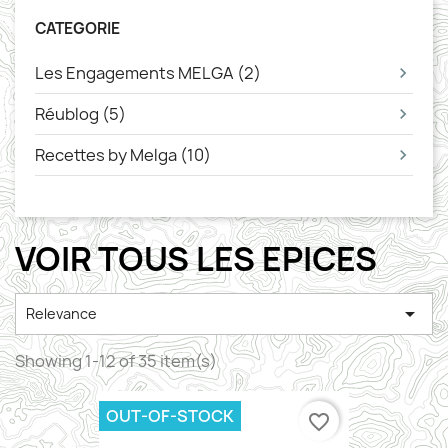
CATEGORIE
Les Engagements MELGA (2)
Réublog (5)
Recettes by Melga (10)
VOIR TOUS LES EPICES

Relevance
Showing 1-12 of 35 item(s)
OUT-OF-STOCK
favorite_border