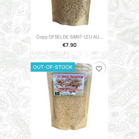
Copy Of SEL DE SAINT-LEU AU...
€7.90
OUT-OF-STOCK
favorite_border