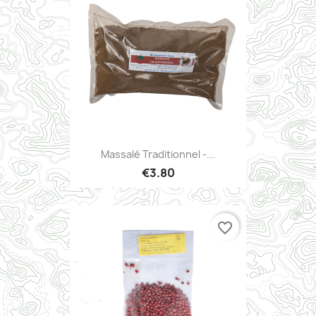
Massalé Traditionnel -...
€3.80
favorite_border