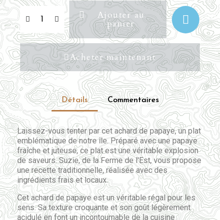
Ajouter au
panier
Acheter maintenant
Détails
Commentaires
Laissez-vous tenter par cet achard de papaye, un plat
emblématique de notre île. Préparé avec une papaye
fraîche et juteuse, ce plat est une véritable explosion
de saveurs. Suzie, de la Ferme de l'Est, vous propose
une recette traditionnelle, réalisée avec des
ingrédients frais et locaux.
Cet achard de papaye est un véritable régal pour les
sens. Sa texture croquante et son goût légèrement
acidulé en font un incontournable de la cuisine