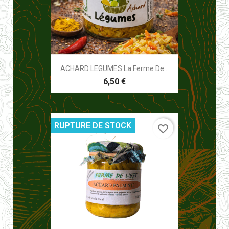
ACHARD LEGUMES La Ferme De...
6,50 €
RUPTURE DE STOCK
favorite_border