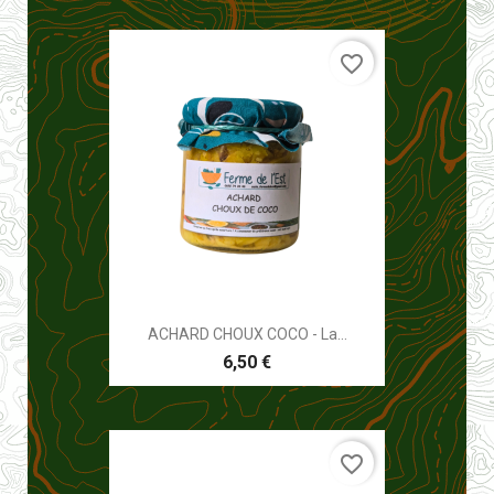
favorite_border
ACHARD CHOUX COCO - La...
6,50 €
favorite_border