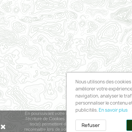
Nous utilisons des cookies 
améliorer votre expérienc
navigation, analyser le traf
personnaliser le contenu et
publicités.
En savoir plus
En poursuivant votre navigation sur ce site, vous devez ac
l'écriture de Cookies sur votre appareil connecté. Ces C
texte) permettent de suivre votre navigation, actualise
Refuser
reconnaitre lors de votre prochaine visite et sécuriser v