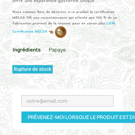
offre une expérience gustative unique.
Nous sommes fiers de décerner à ce produit la certification
MELGA OR, une reconnaissance qui atteste que 100 % de sa
fabrication provient de la réunion, pour en savoir plus
LIEN,
Certification MELGA
Ingrédients
Papaye
Rupture de stock
PRÉVENEZ-MOI LORSQUE LE PRODUIT EST D