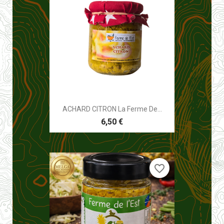
ACHARD CITRON La Ferme De...
6,50 €
favorite_border