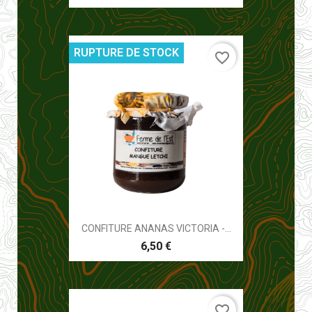
RUPTURE DE STOCK
favorite_border
CONFITURE ANANAS VICTORIA -...
6,50 €
favorite_border