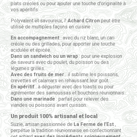
plats créoles ou pour ajouter une touche d'originalité à
vos apéritifs.
Polyvalent et savoureux, l'
Achard Citron
peut être
utilisé de multiples façons en cuisine :
En accompagnement
: avec du riz blanc, un cari
créole ou des grillades, pour apporter une touche
acidulée et épicée.
Dans un sandwich ou un wrap
: pour une explosion
de saveurs avec du poulet, du poisson ou des
légumes grillés.
Avec des fruits de mer
: il sublime les poissons,
crevettes et calamars en rehaussant leur goût.
En apéritif
: à déguster avec des toasts ou pour
agrémenter des samoussas et bouchons réunionnais.
Dans une marinade
: parfait pour relever des
viandes ou poissons avant cuisson.
Un produit 100% artisanal et local
Suzie, artisan passionnée de
La Ferme de l'Est
,
perpétue la tradition réunionnaise en confectionnant
cet achard
avec des ingrédients soigneusement