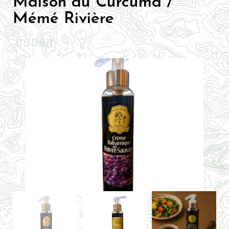
Maison du Curcuma /
Mémé Rivière




