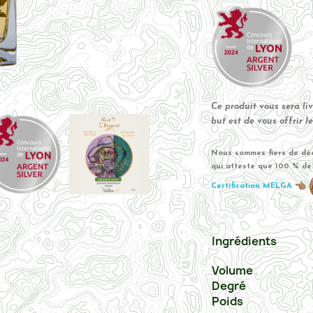
Ce produit vous sera liv
but est de vous offrir l
Nous sommes fiers de déc
qui atteste que 100 % de 
Certification MELGA
Ingrédients
Volume
Degré
Poids