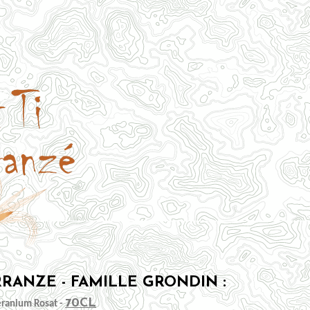
RRANZE - FAMILLE GRONDIN :
70CL
éranium Rosat -