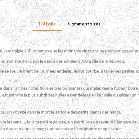
Détails
Commentaires
… Nostalgie « d’un temps que les moins de vingt ans ne peuvent pas conn
nu son âge d’or dans le début des années 1900 à l’île de la Réunion.
île se souviennent de journées entières, le dos courbé, à tailler ces petites
er dans l’air
des notes florales très puissantes qui mélangées à l’odeur boisé
est extraite la plus subtil des huiles essentielles de l’île
: celle du géranium r
s, un voyage dans le monde agricole des petits blancs des hauts.
uvre les sens. Dès la premi
ère gorgée, un tourbillon de saveurs s’empare de v
out en douceur vous laissant une sensation bienfaisante et apaisante.