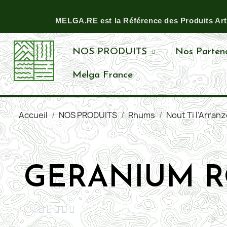
MELGA.RE est la Référence des Produits Artis
NOS PRODUITS
Nos Partena
Melga France
Accueil
NOS PRODUITS
Rhums
Nout Ti l’Arran
GERANIUM ROS




