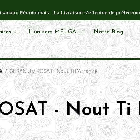
anaux Réunionnais - La Livraison s'effectue de préférence 
ires
L’univers MELGA
Notre Blog
zé
GERANIUM ROSAT - Nout Ti L'Arranzé
AT - Nout Ti L