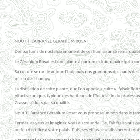
NOUT TI L’ARRANZE GERANIUM ROSAT
Des parfums de nostalgie émanent de ce rhum arrangé remarquable
Le Géranium Rosat est une plante à parfum extraordinaire qui a con
Sa culture se rarifie aujourd’hui, mais nos gramouns des hauts de l’
milieu des champs.
La distillation de cette plante, que l’on appelle « cuite »
,
faisait flott
olfactive unique, typique des hauteurs de l’île. A la fin du processus, 
Grasse, séduits par sa qualité.
Nout Ti L’arranzé Géranium Rosat vous propose un bon dans le temp
Fermez les yeux et imaginez-vous au cœur de l’île, l’air frais vous o
un feu d’artifice à votre palais. Puis, ses effluves se dissiperont t