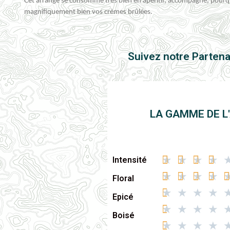
Cet arrangé se consomme très bien en
apéritif
, accompagné, pourquo
magnifiquement bien vos crèmes brûlées
.
Suivez notre Partenai
LA GAMME DE L
★
★
★
★
Intensité
★
★
★
★
Floral
★
★
★
★
Epicé
★
★
★
★
Boisé
★
★
★
★