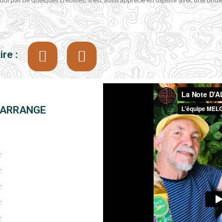
i pas de quelques créolités. Il est aussi apprécié en digestif avec une bou
re :
'ARRANGE
★
★
★
★
★