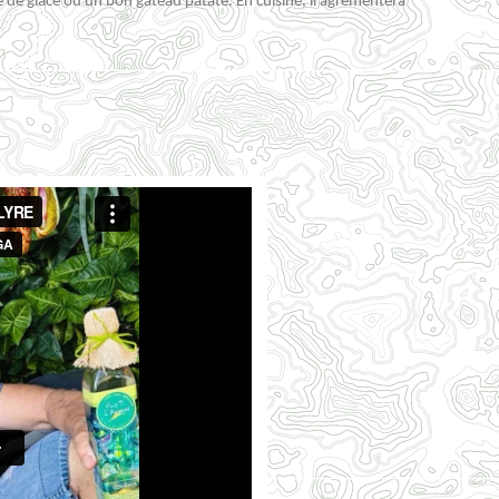
le de glace ou un bon
gâteau
patate. En cuisine,
il
agrémentera