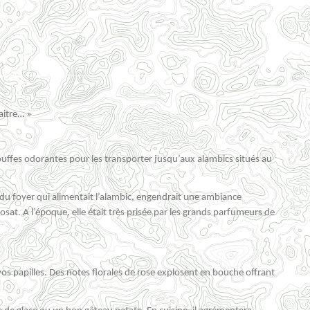
aitre… »
 touffes odorantes pour les transporter jusqu’aux alambics situés au
 du foyer qui alimentait l’alambic, engendrait une ambiance
osat. A l’époque, elle était très prisée par les grands parfumeurs de
os papilles. Des notes florales de rose explosent en bouche offrant