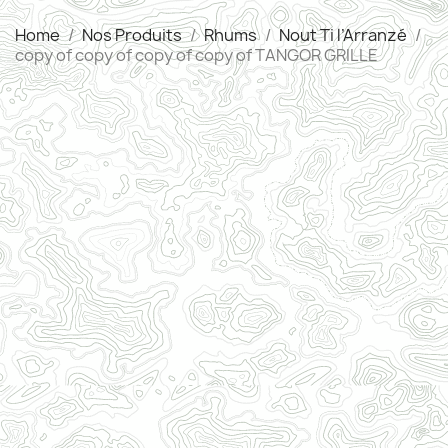
Home
Nos Produits
Rhums
Nout Ti l’Arranzé
copy of copy of copy of copy of TANGOR GRILLE